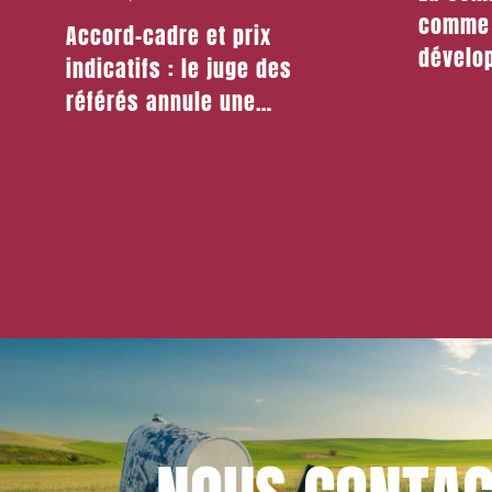
comme 
Accord-cadre et prix
dévelo
indicatifs : le juge des
dans le
référés annule une
ultrama
procédure irrégulière
projet 
la vie 