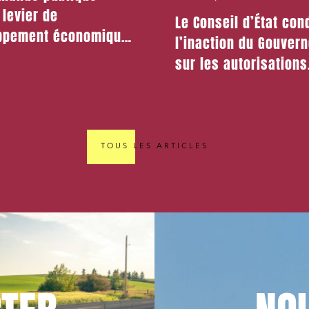
levier de
Le Conseil d’État co
ppement économique
l’inaction du Gouver
s territoires
sur les autorisations
rins : analyse du
d’absence pour les
de loi de lutte contre
fonctionnaires
chère
TOUS LES ARTICLES