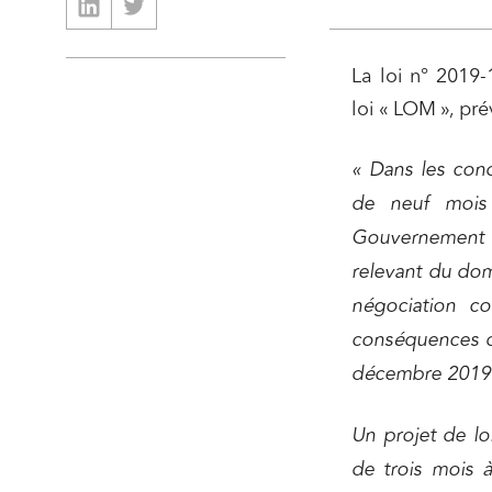
La loi n° 2019
loi « LOM », pré
« Dans les cond
de neuf mois 
Gouvernement e
relevant du dom
négociation co
conséquences de
décembre 2019
Un projet de lo
Relatio
de trois mois 