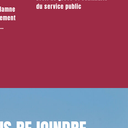
du service public
ndamne
nement