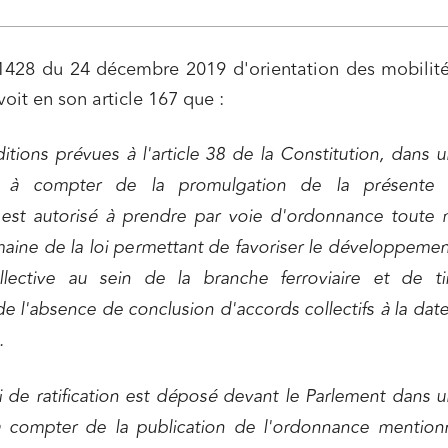
-1428 du 24 décembre 2019 d'orientation des mobilité
voit en son article 167 que :
itions prévues à l'article 38 de la Constitution, dans u
à compter de la promulgation de la présente l
st autorisé à prendre par voie d'ordonnance toute 
aine de la loi permettant de favoriser le développemen
llective au sein de la branche ferroviaire et de ti
 l'absence de conclusion d'accords collectifs à la dat
.
i de ratification est déposé devant le Parlement dans u
ns commerciales et contrats
Associations et acteurs de l’éco
à compter de la publication de l'ordonnance mention
sociale et solidaire