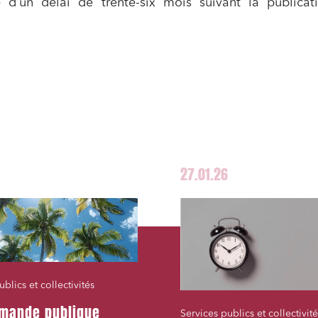
e d’un délai de trente-six mois suivant la publicat
27.01.26
blics et collectivités
mande publique
Services publics et collectivité