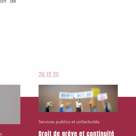
ion de
26.12.25
Services publics et collectivités
Droit de grève et continuité
s