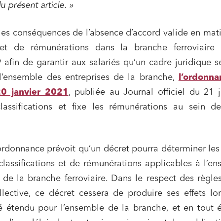
u présent article. »
t édition
Immobilier et habitat
ises du numérique
Établissements financiers
t les conséquences de l’absence d’accord valide en mat
s et de rémunérations dans la branche ferroviaire
 et transport
Règlement des litiges
fin de garantir aux salariés qu’un cadre juridique s
u numérique, données et
Relations sociales et droit du trav
ité
 l’ensemble des entreprises de la branche,
l’ordonna
 publics et collectivités
Commande publique
0 janvier 2021
, publiée au Journal officiel du 21 j
assifications et fixe les rémunérations au sein de
 immobiliers
Environnement
sme et aménagement
Banque finance et assurance
s sociétés et Fusions-
l’ordonnance prévoit qu’un décret pourra déterminer les
tions
lassifications et de rémunérations applicables à l’e
 de la branche ferroviaire. Dans le respect des règle
lective, ce décret cessera de produire ses effets lo
et j'accepte la
politique de confidentialité
é étendu pour l’ensemble de la branche, et en tout 