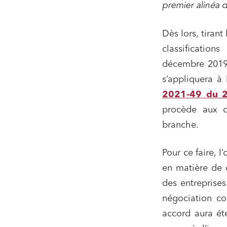
premier alinéa d
Media e
Entrepr
Dès lors, tiran
classification
Mobilité
décembre 2019 a
Droit d
conform
s’appliquera à
Services
2021-49 du 2
procède aux cl
Projets
branche.
Urbani
Droit de
Pour ce faire, 
Acquisi
en matière de c
des entreprises
négociation col
J'ai lu 
accord aura ét