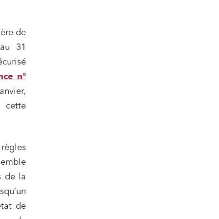
ière de
 au 31
écurisé
ail
nce n°
anvier,
 cette
 règles
nsemble
s de la
rsqu’un
état de