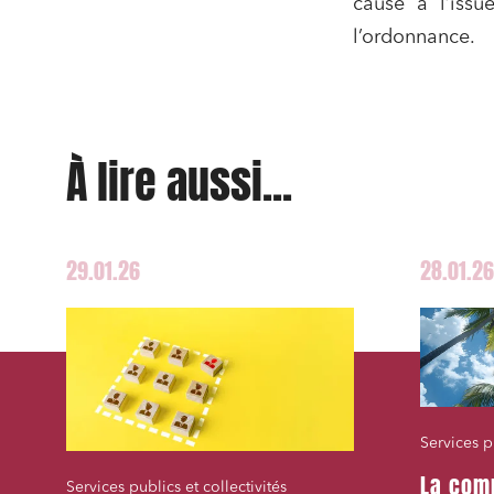
cause à l’issu
l’ordonnance.
À lire aussi...
29.01.26
28.01.26
Services pu
La com
Services publics et collectivités