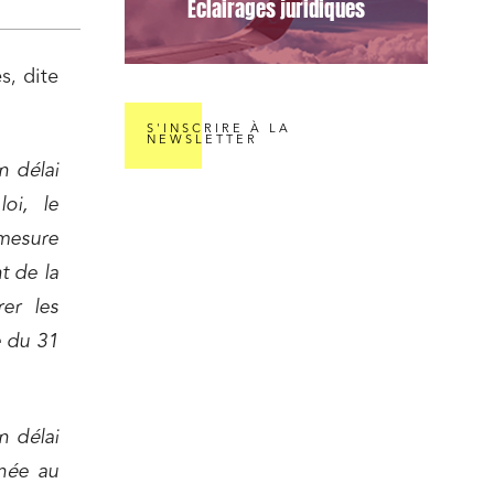
Éclairages juridiques
s, dite
S'INSCRIRE À LA
NEWSLETTER
n délai
oi, le
mesure
t de la
rer les
e du 31
n délai
nomie
née au