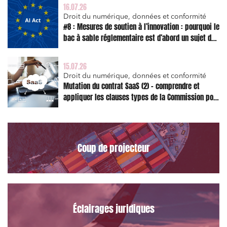
16.07.26
Droit du numérique, données et conformité
#8 : Mesures de soutien à l’innovation : pourquoi le
bac à sable réglementaire est d’abord un sujet de
risque juridique
Relations commerciales et contrats
15.07.26
Droit du numérique, données et conformité
Associations et acteurs de l’économie sociale et
solidaire
Mutation du contrat SaaS (2) – comprendre et
appliquer les clauses types de la Commission pour
Media et édition
le Data Act
Immobilier et habitat
Entreprises du numérique
Coup de projecteur
Établissements financiers
Mobilité et transport
Règlement des litiges
Éclairages juridiques
Droit du numérique, données et conformité
Relations sociales et droit du travail