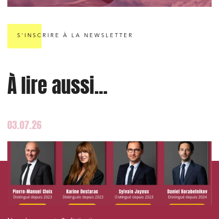
Services publics et collectivités
Commande publique
S'INSCRIRE À LA NEWSLETTER
Projets immobiliers
Environnement
À lire aussi...
Urbanisme et aménagement
Banque finance et assurance
Droit des sociétés et Fusions-Acquisitions
03.07.26
J'ai lu et j'accepte la
politique de confidentialité