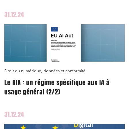
Relations commerciales et contrats
31.12.24
Associations et acteurs de l’économie sociale et
solidaire
Media et édition
Immobilier et habitat
Entreprises du numérique
Établissements financiers
Droit du numérique, données et conformité
Mobilité et transport
Le RIA : un régime spécifique aux IA à
Règlement des litiges
usage général (2/2)
Droit du numérique, données et conformité
Relations sociales et droit du travail
31.12.24
Services publics et collectivités
Commande publique