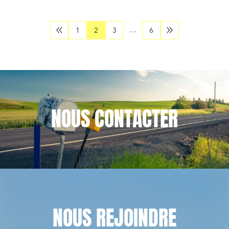
…
1
2
3
6
NOUS
CONTACTER
NOUS
REJOINDRE