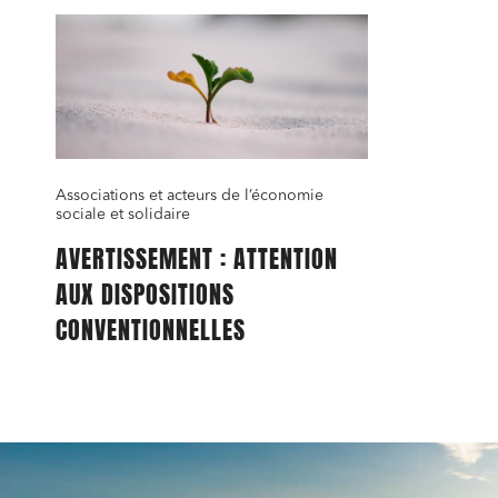
Relatio
Media e
Entrepr
Mobilité
Associations et acteurs de l’économie
Droit d
conform
sociale et solidaire
AVERTISSEMENT : ATTENTION
Services
AUX DISPOSITIONS
Projets
CONVENTIONNELLES
Urbani
Droit de
Acquisi
J'ai lu 