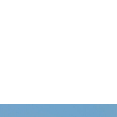
nomie
ail