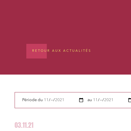
RETOUR AUX ACTUALITÉS
Période
du
au
03.11.21