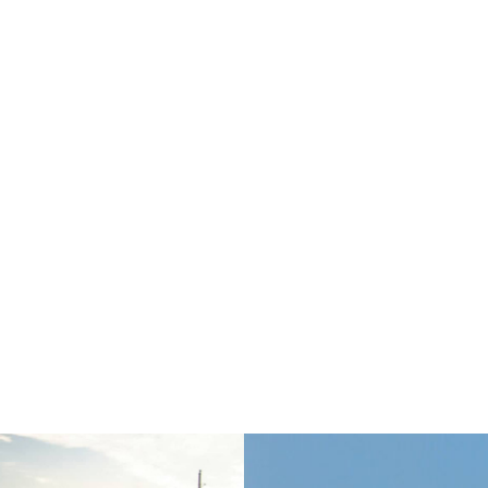
ns commerciales et contrats
Associations et acteurs de l’éco
sociale et solidaire
t édition
Immobilier et habitat
ises du numérique
Établissements financiers
 et transport
Règlement des litiges
u numérique, données et
Relations sociales et droit du trav
ité
 publics et collectivités
Commande publique
 immobiliers
Environnement
sme et aménagement
Banque finance et assurance
s sociétés et Fusions-
tions
et j'accepte la
politique de confidentialité