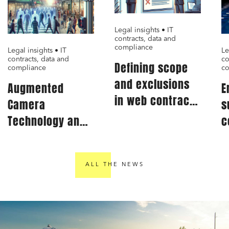
Public order
Legal insights • IT
Bank finance and insurance
contracts, data and
compliance
Legal insights • IT
Le
contracts, data and
co
Defining scope
compliance
co
I have read and accept the
privacy policy
and exclusions
Augmented
E
in web contract:
Camera
s
A critical aspect
Technology and
c
for IT service
GDPR
C
providers
Compliance: A
e
Comprehensive
ALL THE NEWS
A
Guide for
Publishers