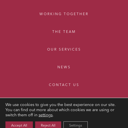
WORKING TOGETHER
THE TEAM
OUR SERVICES
NEWS
CONTACT US
We use cookies to give you the best experience on our site.
You can find out more about which cookies we are using or
switch them off in
settings
.
LEGAL NOTICE
Accept All
Reject All
Settings